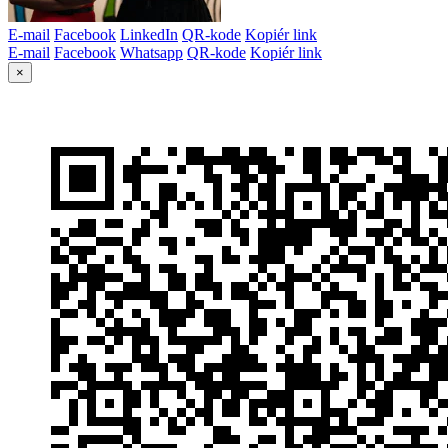
E-mail
Facebook
LinkedIn
QR-kode
Kopiér link
E-mail
Facebook
Whatsapp
QR-kode
Kopiér link
×