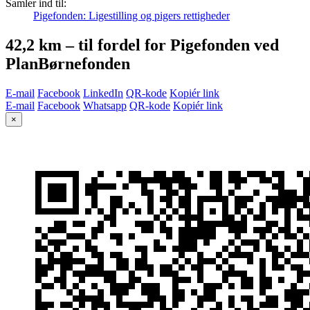
Samler ind til:
Pigefonden: Ligestilling og pigers rettigheder
42,2 km – til fordel for Pigefonden ved
PlanBørnefonden
E-mail
Facebook
LinkedIn
QR-kode
Kopiér link
E-mail
Facebook
Whatsapp
QR-kode
Kopiér link
×