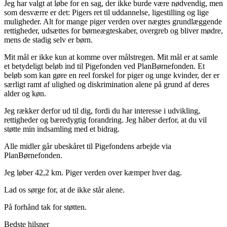
Jeg har valgt at løbe for en sag, der ikke burde være nødvendig, men
som desværre er det: Pigers ret til uddannelse, ligestilling og lige
muligheder. Alt for mange piger verden over nægtes grundlæggende
rettigheder, udsættes for børneægteskaber, overgreb og bliver mødre,
mens de stadig selv er børn.
Mit mål er ikke kun at komme over målstregen. Mit mål er at samle
et betydeligt beløb ind til Pigefonden ved PlanBørnefonden. Et
beløb som kan gøre en reel forskel for piger og unge kvinder, der er
særligt ramt af ulighed og diskrimination alene på grund af deres
alder og køn.
Jeg rækker derfor ud til dig, fordi du har interesse i udvikling,
rettigheder og bæredygtig forandring. Jeg håber derfor, at du vil
støtte min indsamling med et bidrag.
Alle midler går ubeskåret til Pigefondens arbejde via
PlanBørnefonden.
Jeg løber 42,2 km. Piger verden over kæmper hver dag.
Lad os sørge for, at de ikke står alene.
På forhånd tak for støtten.
Bedste hilsner