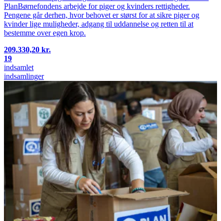
PlanBørnefondens arbejde for piger og kvinders rettigheder.
Pengene går derhen, hvor behovet er størst for at sikre piger og
kvinder lige muligheder, adgang til uddannelse og retten til at
bestemme over egen krop.
209.330,20 kr.
19
indsamlet
indsamlinger