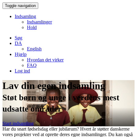
Toggle navigation
Indsamling
Indsamlinger
Hold
Søg
DA
English
Hjælp
Hvordan det virker
FAQ
Log ind
Lav din egen indsamling
Støt børn og unge i verdens mest
udsatte områder
Start indsamling
Har du snart fødselsdag eller jubilæum? Hvert år støtter danskerne
vores projekter ved at oprette deres egne indsamlinger. Du kan også