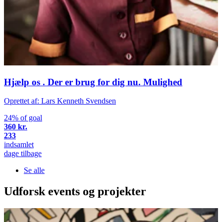
Hjælp os . Der er brug for dig nu. Mulighed
Oprettet af: Lars Kenneth Svendsen
24% of goal
360 kr.
233
indsamlet
dage tilbage
Se alle
Udforsk events og projekter