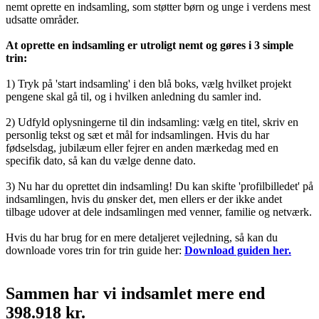
nemt oprette en indsamling, som støtter børn og unge i verdens mest
udsatte områder.
At oprette en indsamling er utroligt nemt og gøres i 3 simple
trin:
1) Tryk på 'start indsamling' i den blå boks, vælg hvilket projekt
pengene skal gå til, og i hvilken anledning du samler ind.
2) Udfyld oplysningerne til din indsamling: vælg en titel, skriv en
personlig tekst og sæt et mål for indsamlingen. Hvis du har
fødselsdag, jubilæum eller fejrer en anden mærkedag med en
specifik dato, så kan du vælge denne dato.
3) Nu har du oprettet din indsamling! Du kan skifte 'profilbilledet' på
indsamlingen, hvis du ønsker det, men ellers er der ikke andet
tilbage udover at dele indsamlingen med venner, familie og netværk.
Hvis du har brug for en mere detaljeret vejledning, så kan du
downloade vores trin for trin guide her:
Download guiden her.
Sammen har vi indsamlet mere end
398.918 kr.