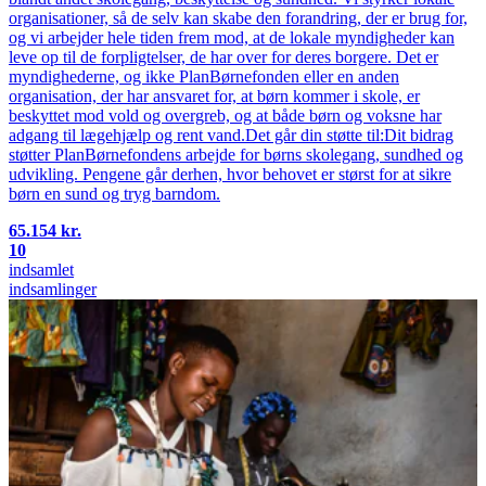
organisationer, så de selv kan skabe den forandring, der er brug for,
og vi arbejder hele tiden frem mod, at de lokale myndig­heder kan
leve op til de forpligtelser, de har over for deres borgere. Det er
myndighederne, og ikke PlanBørnefonden eller en anden
organisation, der har ansvaret for, at børn kommer i skole, er
beskyttet mod vold og overgreb, og at både børn og voksne har
adgang til lægehjælp og rent vand.Det går din støtte til:Dit bidrag
støtter PlanBørnefondens arbejde for børns skolegang, sundhed og
udvikling. Pengene går derhen, hvor behovet er størst for at sikre
børn en sund og tryg barndom.
65.154 kr.
10
indsamlet
indsamlinger