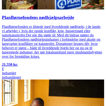
PlanBørnefondens nødhjælpsarbejde
PlanBørnefonden er tilstede med livreddende nødhjælp, i de lande,
vi arbejder i, hvis der opstår konflikt, krig, hungersnød eller
naturkatastrofer.Det går din støtte til: Med dit bidrag støtter du
PlanBørnefondens nødhjælpsindsatser i forbindelse med akutte og
langvarige konflikter og katastrofer. Donationer bruges dér, hvor
behovet er størst – både til livreddende hjælp her og nu og til
langsigtede indsatser, der gør lokalsamfund mere modstandsdygtige
over for fremtidige kriser.
21.550 kr.
1
indsamlet
indsamlinger