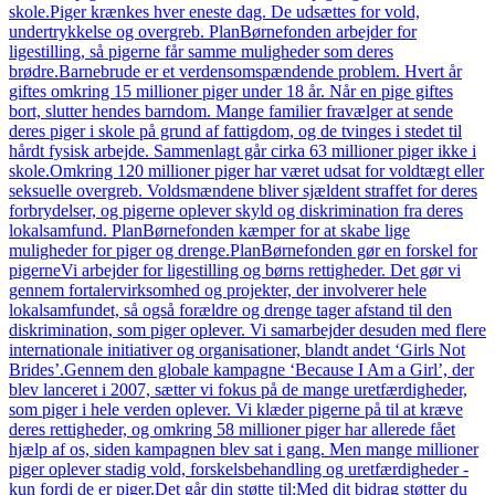
skole.Piger krænkes hver eneste dag. De udsættes for vold,
undertrykkelse og overgreb. PlanBørnefonden arbejder for
ligestilling, så pigerne får samme muligheder som deres
brødre.Barnebrude er et verdensomspændende problem. Hvert år
giftes omkring 15 millioner piger under 18 år. Når en pige giftes
bort, slutter hendes barndom. Mange familier fravælger at sende
deres piger i skole på grund af fattigdom, og de tvinges i stedet til
hårdt fysisk arbejde. Sammenlagt går cirka 63 millioner piger ikke i
skole.Omkring 120 millioner piger har været udsat for voldtægt eller
seksuelle overgreb. Voldsmændene bliver sjældent straffet for deres
forbrydelser, og pigerne oplever skyld og diskrimination fra deres
lokalsamfund. PlanBørnefonden kæmper for at skabe lige
muligheder for piger og drenge.PlanBørnefonden gør en forskel for
pigerneVi arbejder for ligestilling og børns rettigheder. Det gør vi
gennem fortalervirksomhed og projekter, der involverer hele
lokalsamfundet, så også forældre og drenge tager afstand til den
diskrimination, som piger oplever. Vi samarbejder desuden med flere
internationale initiativer og organisationer, blandt andet ‘Girls Not
Brides’.Gennem den globale kampagne ‘Because I Am a Girl’, der
blev lanceret i 2007, sætter vi fokus på de mange uretfærdigheder,
som piger i hele verden oplever. Vi klæder pigerne på til at kræve
deres rettigheder, og omkring 58 millioner piger har allerede fået
hjælp af os, siden kampagnen blev sat i gang. Men mange millioner
piger oplever stadig vold, forskelsbehandling og uretfærdigheder -
kun fordi de er piger.Det går din støtte til:Med dit bidrag støtter du