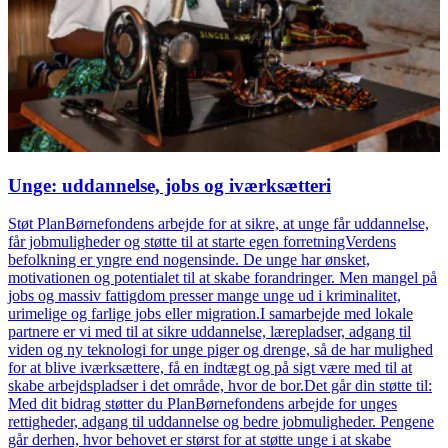
Unge: uddannelse, jobs og iværksætteri
Støt PlanBørnefondens arbejde for at sikre, at unge får uddannelse,
får jobmuligheder og støtte til at starte egen forretningVerdens
befolkning er yngre end nogensinde. De unge har ønsket,
motivationen og potentialet til at skabe forandringer. Men mangel på
jobs og massiv fattigdom presser mange unge ud i kriminalitet,
urimelige og farlige jobs eller migration.I samarbejde med lokale
partnere er vi med til at sikre uddannelse, lærepladser, adgang til
viden og ny teknologi for unge piger og drenge, så de har mulighed
for at blive iværksættere, få en indtægt og på sigt være med til at
skabe arbejdspladser i det område, hvor de bor.Det går din støtte til:
Med dit bidrag støtter du PlanBørnefondens arbejde for unges
rettigheder, adgang til uddannelse og bedre jobmuligheder. Pengene
går derhen, hvor behovet er størst for at støtte unge i at skabe