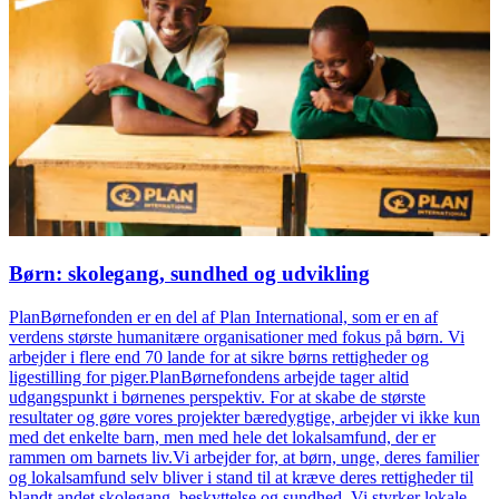
Børn: skolegang, sundhed og udvikling
PlanBørnefonden er en del af Plan International, som er en af
verdens største humanitære organisationer med fokus på børn. Vi
arbejder i flere end 70 lande for at sikre børns rettigheder og
ligestilling for piger.PlanBørnefondens arbejde tager altid
udgangspunkt i børnenes perspektiv. For at skabe de største
resultater og gøre vores projekter bæredygtige, arbejder vi ikke kun
med det enkelte barn, men med hele det lokalsam­fund, der er
rammen om barnets liv.Vi arbejder for, at børn, unge, deres familier
og lokalsamfund selv bliver i stand til at kræve deres rettigheder til
blandt andet skolegang, beskyttelse og sundhed. Vi styrker lokale