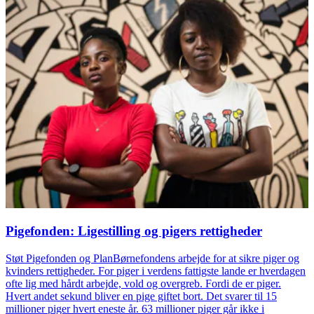
Pigefonden: Ligestilling og pigers rettigheder
Støt Pigefonden og PlanBørnefondens arbejde for at sikre piger og
kvinders rettigheder. For piger i verdens fattigste lande er hverdagen
ofte lig med hårdt arbejde, vold og overgreb. Fordi de er piger.
Hvert andet sekund bliver en pige giftet bort. Det svarer til 15
millioner piger hvert eneste år. 63 millioner piger går ikke i