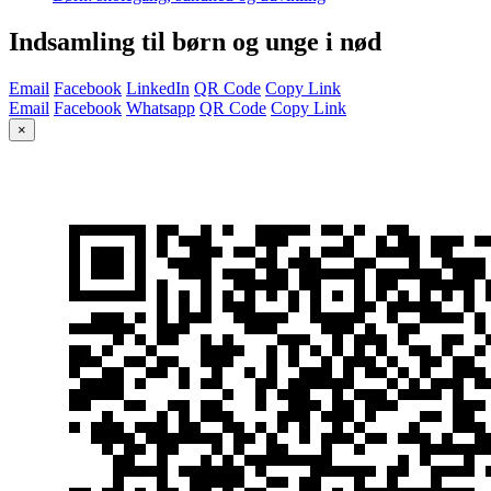
Indsamling til børn og unge i nød
Email
Facebook
LinkedIn
QR Code
Copy Link
Email
Facebook
Whatsapp
QR Code
Copy Link
×