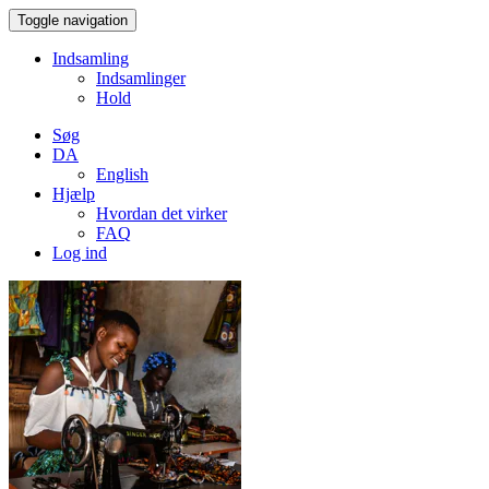
Toggle navigation
Indsamling
Indsamlinger
Hold
Søg
DA
English
Hjælp
Hvordan det virker
FAQ
Log ind