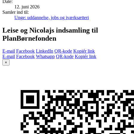
Date
:
12. juni 2026
Samler ind til:
Unge: uddannelse, jobs og iværksætteri
Leise og Nicolajs indsamling til
PlanBørnefonden
E-mail
Facebook
LinkedIn
QR-kode
Kopiér link
E-mail
Facebook
Whatsapp
QR-kode
Kopiér link
×