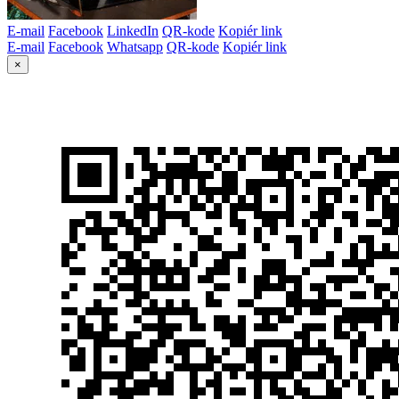
E-mail
Facebook
LinkedIn
QR-kode
Kopiér link
E-mail
Facebook
Whatsapp
QR-kode
Kopiér link
×