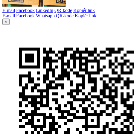
E-mail
Facebook
LinkedIn
QR-kode
Kopiér link
E-mail
Facebook
Whatsapp
QR-kode
Kopiér link
×