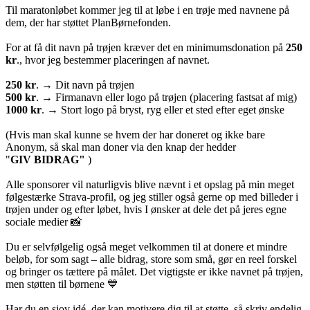
Til maratonløbet kommer jeg til at løbe i en trøje med navnene på
dem, der har støttet PlanBørnefonden.
For at få dit navn på trøjen kræver det en minimumsdonation på
250
kr
., hvor jeg bestemmer placeringen af navnet.
250 kr
. → Dit navn på trøjen
500
kr
. → Firmanavn eller logo på trøjen (placering fastsat af mig)
1000
kr
. → Stort logo på bryst, ryg eller et sted efter eget ønske
(Hvis man skal kunne se hvem der har doneret og ikke bare
Anonym, så skal man doner via den knap der hedder
"
GIV BIDRAG"
)
Alle sponsorer vil naturligvis blive nævnt i et opslag på min meget
følgestærke Strava-profil, og jeg stiller også gerne op med billeder i
trøjen under og efter løbet, hvis I ønsker at dele det på jeres egne
sociale medier 📸
Du er selvfølgelig også meget velkommen til at donere et mindre
beløb, for som sagt – alle bidrag, store som små, gør en reel forskel
og bringer os tættere på målet. Det vigtigste er ikke navnet på trøjen,
men støtten til børnene 💙
Har du en sjov idé, der kan motivere dig til at støtte, så skriv endelig