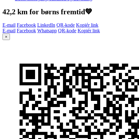
42,2 km for børns fremtid💙
E-mail
Facebook
LinkedIn
QR-kode
Kopiér link
E-mail
Facebook
Whatsapp
QR-kode
Kopiér link
×