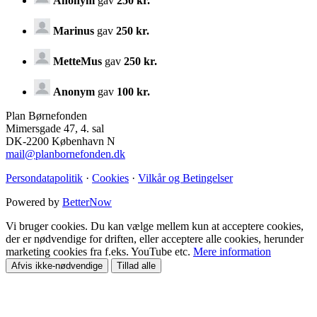
Anonym
gav
250 kr.
Marinus
gav
250 kr.
MetteMus
gav
250 kr.
Anonym
gav
100 kr.
Plan Børnefonden
Mimersgade 47, 4. sal
DK-2200 København N
mail@planbornefonden.dk
Persondatapolitik
·
Cookies
·
Vilkår og Betingelser
Powered by
BetterNow
Vi bruger cookies. Du kan vælge mellem kun at acceptere cookies,
der er nødvendige for driften, eller acceptere alle cookies, herunder
marketing cookies fra f.eks. YouTube etc.
Mere information
Afvis ikke-nødvendige
Tillad alle