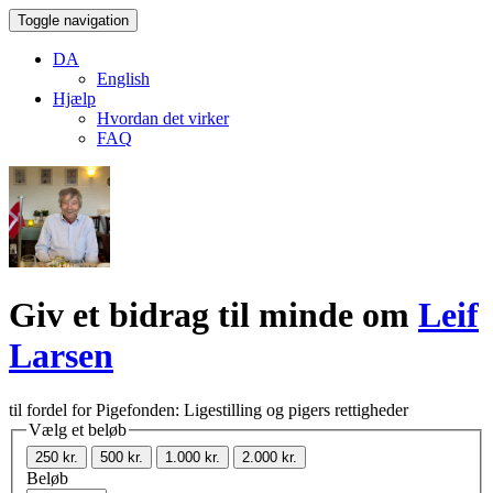
Toggle navigation
DA
English
Hjælp
Hvordan det virker
FAQ
Giv et bidrag til minde om
Leif
Larsen
til fordel for Pigefonden: Ligestilling og pigers rettigheder
Vælg et beløb
250 kr.
500 kr.
1.000 kr.
2.000 kr.
Beløb