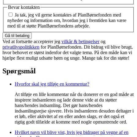
Bevar kontakten
Ja tak, jeg vil gerne kontaktes af PlanBørnefonden med
nyheder og information om, hvordan jeg i fremtiden kan være
med til at støtte PlanBørnefondens arbejde.
Gå til betaling
Ved at fortsætte accepterer jeg
vilkår & betingelser
og
privatlivspolitikken
for PlanBørnefonden. Dit bidrag vil blive brugt,
hvor behovet er størst indenfor det valgte tema. På den måde kan vi
hjælpe flest muligt udsatte børn og unge. Mange tak for din støtte!
Spørgsmål
Hvorfor skal jeg tilføje en kommentar?
At tilføje en lille kommentar når du donerer er en god måde at
inspirere indsamleren og lade denne vide at du støtter
hans/hendes indsamling. Det gør hans/hendes
indsamlingsrejse sjovere. Hvis indsamleren desuden deltager i
et løb, eller aktivitet af en eller anden slags, er det også et
rigtig godt tilfælde at komme med nogle opmuntrende ord.
Hvilket navn vil blive vist, hvis jeg bidrager på vegne af en